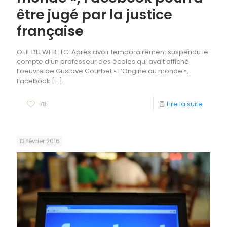
être jugé par la justice
française
OEIL DU WEB : LCI Après avoir temporairement suspendu le
compte d’un professeur des écoles qui avait affiché
l’oeuvre de Gustave Courbet « L’Origine du monde »,
Facebook
[…]
78
Lire la suite
13 février 2016