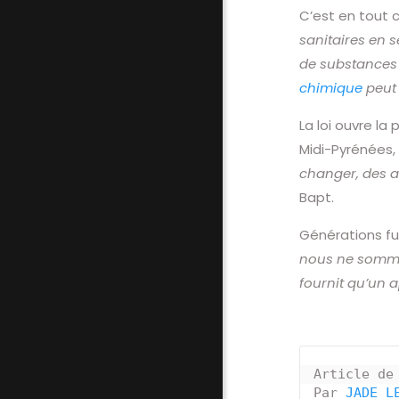
C’est en tout 
sanitaires en s
de substances 
chimique
peut 
La loi ouvre l
Midi-Pyrénées,
changer, des a
Bapt.
Générations f
nous ne sommes
fournit qu’un 
Article de
Par 
JADE L