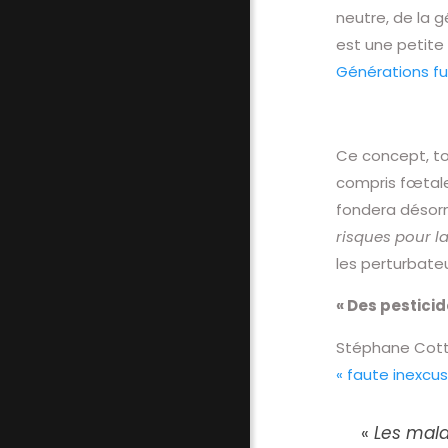
neutre, de la g
est une petite 
Générations fu
Ce concept, tou
compris fœtale
fondera désorma
risques pour l
les perturbate
« Des pesticid
Stéphane Cott
« faute inexcus
«
Les mala