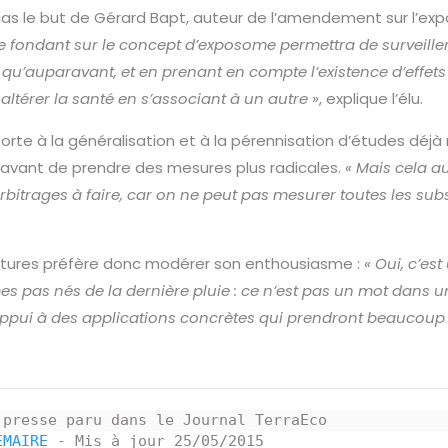
cas le but de Gérard Bapt, auteur de l’amendement sur l’ex
e fondant sur le concept d’exposome permettra de surveiller la
qu’auparavant, et en prenant en compte l’existence d’effets
altérer la santé en s’associant à un autre »
, explique l’élu.
a porte à la généralisation et à la pérennisation d’études d
 avant de prendre des mesures plus radicales.
« Mais cela a
rbitrages à faire, car on ne peut pas mesurer toutes les sub
utures préfère donc modérer son enthousiasme :
« Oui, c’es
 pas nés de la dernière pluie : ce n’est pas un mot dans u
appui à des applications concrètes qui prendront beaucoup 
 presse paru dans le Journal TerraEco 

EMAIRE
 - Mis à jour 25/05/2015