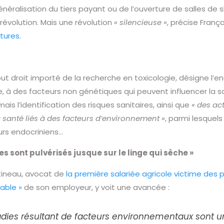
énéralisation du tiers payant ou de l’ouverture de salles de 
révolution. Mais une révolution
« silencieuse »
, précise Franç
tures
.
t droit importé de la recherche en toxicologie, désigne l’ens
, à des facteurs non génétiques qui peuvent influencer la 
is l’identification des risques sanitaires, ainsi que
« des ac
a santé liés à des facteurs d’environnement »
, parmi lesquels
urs endocriniens…
es sont pulvérisés jusque sur le linge qui sèche »
ineau, avocat de
la première salariée agricole victime des
able »
de son employeur, y voit une avancée :
dies résultant de facteurs environnementaux sont une