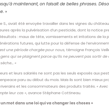
squ’à maintenant, on faisait de belles phrases. Déso
e.
»
vie S., avait été envoyée travailler dans les vignes du châte
ures après la pulvérisation d’un pesticide, dont la notice pr
 Résultats : maux de tête, vomissements et irritations de 
énérations futures, qui lutte pour la défense de l’environne
’est une période chargée pour nous,
témoigne François Veill
 gens qui se plaignent parce qu’ils ne peuvent pas sortir de
i sèche… »
lteurs et leurs salariés ne sont pas les seuls exposés aux pe
enpeace paru au début du mois. Mais ils sont bien mieux pro
s riverains et les consommateurs des produits traités.
« Avec
pte leur cas »
, avance Stéphane Cottineau.
 un mot dans une loi qui va changer les choses »