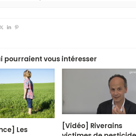
ui pourraient vous intéresser
[Vidéo] Riverains
nce] Les
victimes de pesticide