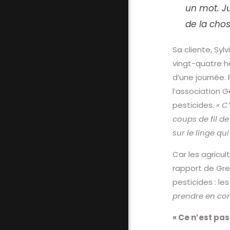
un mot. Ju
de la chos
Sa cliente, Syl
vingt-quatre he
d’une journée.
l’association G
pesticides.
« C
coups de fil de
sur le linge qu
Car les agricu
rapport de Gre
pesticides : le
prendre en com
« Ce n’est pas