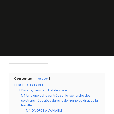
Contenus
masquer
1
DROIT DE LA FAMILLE
1.1
Divorce, pension, droit de visite
1.1.1
Une approche centrée sur la recherche des
solutions négociées dans le domaine du droit de la
famille.
1.1.1.1
DIVORCE A L’AMIABLE