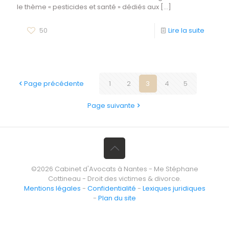
le thème « pesticides et santé » dédiés aux
[…]
50
Lire la suite
Page précédente
1
2
3
4
5
Page suivante
©2026 Cabinet d'Avocats à Nantes - Me Stéphane
Cottineau - Droit des victimes & divorce.
Mentions légales
-
Confidentialité
-
Lexiques juridiques
-
Plan du site