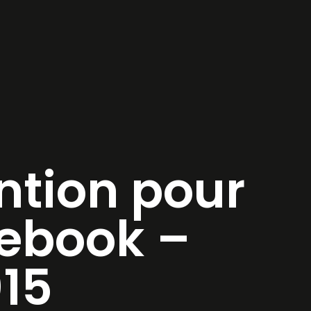
ntion pour
ebook –
15