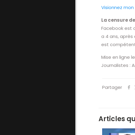
Visionnez mon 
La censure de
Facebook est as
a 4 ans, après 
est compétent 
Mise en ligne l
Journalistes : 
Partager
Articles q