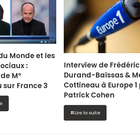
 du Monde et les
Interview de Frédéric
ociaux :
Durand-Baïssas & M
 de M°
Cottineau à Europe 1
 sur France 3
Patrick Cohen
te
Lire la suite